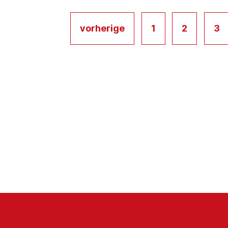
vorherige
1
2
3