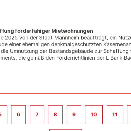
affung förderfähiger Mietwohnungen
e 2025 von der Stadt Mannheim beauftragt, ein Nutz
ude einer ehemaligen denkmalgeschützten Kasernena
 ist die Umnutzung der Bestandsgebäude zur Schaffung
nts, die gemäß den Förderrichtlinien der L Bank Ba
5
6
7
8
9
10
11