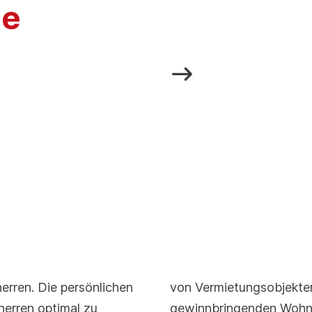
ge
erren. Die persönlichen
von Vermietungsobjekte
erren optimal zu
gewinnbringenden Wohnr