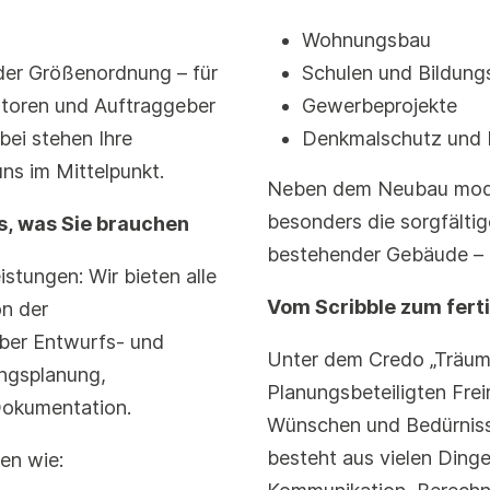
Wohnungsbau
der Größenordnung – für
Schulen und Bildung
estoren und Auftraggeber
Gewerbeprojekte
bei stehen Ihre
Denkmalschutz und 
ns im Mittelpunkt.
Neben dem Neubau moder
besonders die sorgfälti
s, was Sie brauchen
bestehender Gebäude – 
stungen: Wir bieten alle
Vom Scribble zum ferti
n der
ber Entwurfs- und
Unter dem Credo „Träume
ngsplanung,
Planungsbeteiligten Frei
okumentation.
Wünschen und Bedürnisse
besteht aus vielen Ding
en wie: