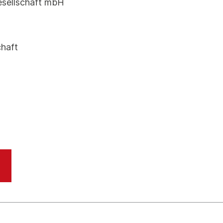
sellschaft mbH
haft