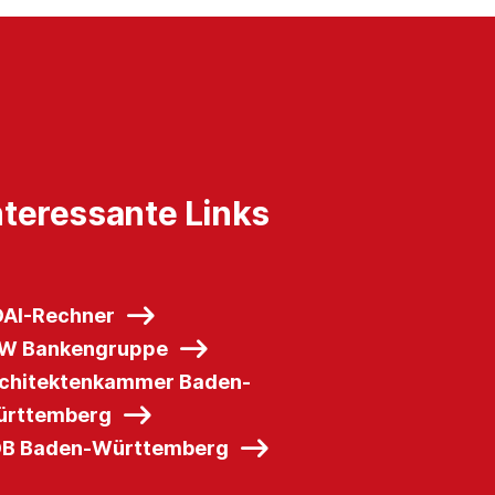
nteressante Links
AI-Rechner
W Bankengruppe
chitektenkammer Baden-
rttemberg
B Baden-Württemberg