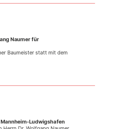
gang Naumer für
er Baumeister statt mit dem
os Mannheim-Ludwigshafen
on Herrn Dr. Wolfgang Naumer