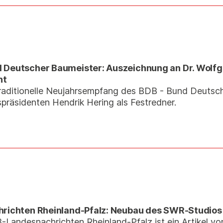
d Deutscher Baumeister: Auszeichnung an Dr. Wolf
nt
raditionelle Neujahrsempfang des BDB - Bund Deutsch
präsidenten Hendrik Hering als Festredner.
chrichten Rheinland-Pfalz: Neubau des SWR-Studi
Landesnachrichten Rheinland-Pfalz ist ein Artikel v