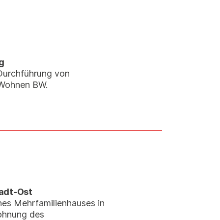
g
Durchführung von
 Wohnen BW.
tadt-Ost
nes Mehrfamilienhauses in
ohnung des