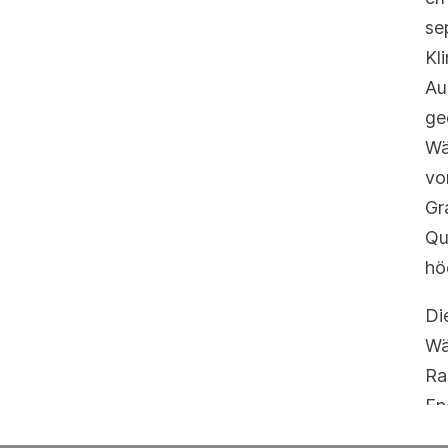
se
Kl
Au
ge
Wä
vo
Gr
Qu
hö
Di
Wä
Ra
En
mi