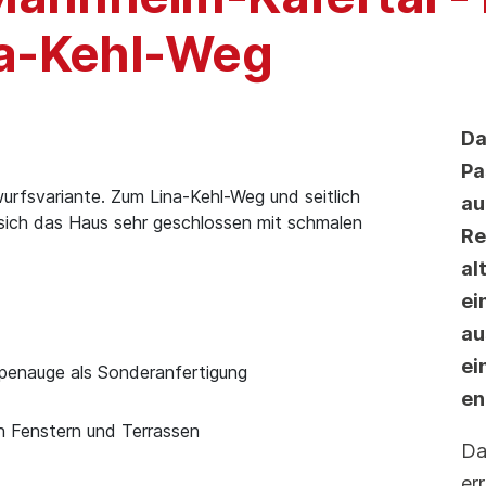
a-Kehl-Weg
Da
Pa
wurfsvariante. Zum Lina-Kehl-Weg und seitlich
au
sich das Haus sehr geschlossen mit schmalen
Re
al
ei
au
ei
penauge als Sonderanfertigung
en
n Fenstern und Terrassen
Da
er