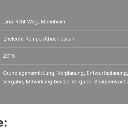
Ab
Fr
Lina-Kehl-Weg, Mannheim
Al
ge
Eheleute Kämper/Khoshlessan
Wä
Ba
2015
Üb
Grundlagenermittlung, Vorplanung, Entwurfsplanung
Da
Vergabe, Mitwirkung bei der Vergabe, Bauüberwachun
Um
er
,,
er
ei
e:
is