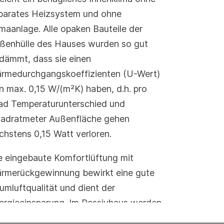
parates Heizsystem und ohne
imaanlage. Alle opaken Bauteile der
ßenhülle des Hauses wurden so gut
dämmt, dass sie einen
rmedurchgangskoeffizienten (U-Wert)
n max. 0,15 W/(m²K) haben, d.h. pro
ad Temperaturunterschied und
adratmeter Außenfläche gehen
chstens 0,15 Watt verloren.
e eingebaute Komfortlüftung mit
rmerückgewinnung bewirkt eine gute
umluftqualität und dient der
ergieeinsparung. Im Passivhaus werden
ndestens 75 Prozent der Wärme aus der