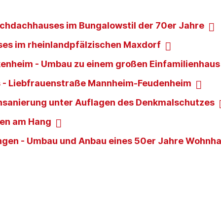
fü
chdachhauses im Bungalowstil der 70er Jahre
un
pr
es im rheinlandpfälzischen Maxdorf
enheim - Umbau zu einem großen Einfamilienhaus
s - Liebfrauenstraße Mannheim-Feudenheim
nsanierung unter Auflagen des Denkmalschutzes
nen am Hang
ingen - Umbau und Anbau eines 50er Jahre Wohnh